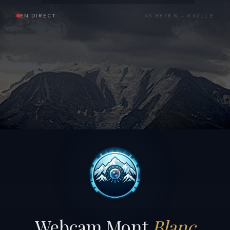
EN DIRECT
45.8878 N — 6.6211 E
Webcam Mont
Blanc