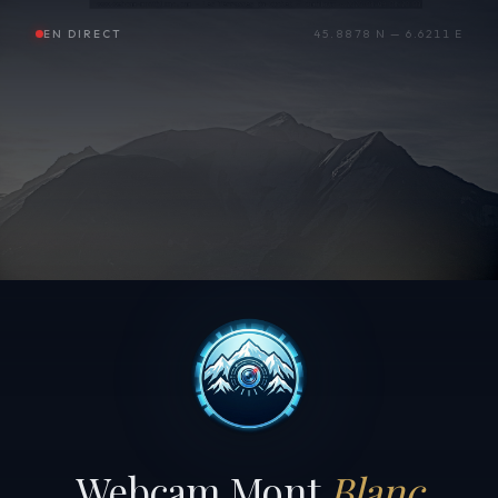
EN DIRECT
45.8878 N — 6.6211 E
Webcam Mont
Blanc