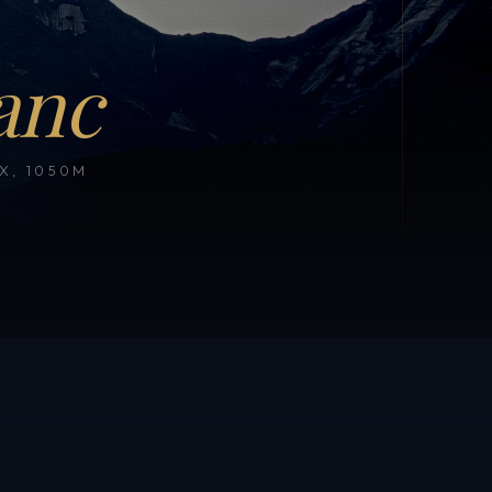
anc
, 1050M