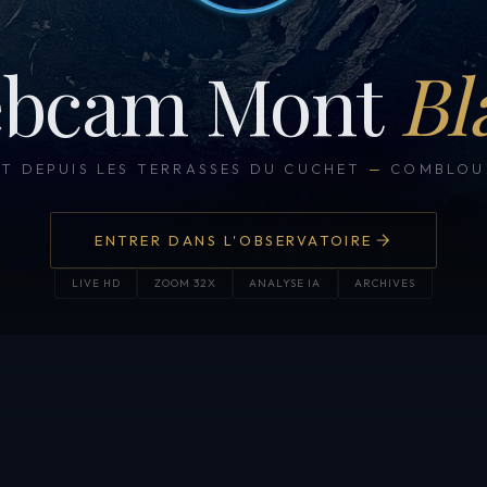
bcam Mont
Bl
CT DEPUIS LES TERRASSES DU CUCHET
—
COMBLOUX
ENTRER DANS L'OBSERVATOIRE
LIVE HD
ZOOM 32X
ANALYSE IA
ARCHIVES