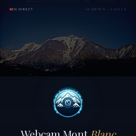
EN DIRECT
45.8878 N — 6.6211 E
Webcam Mont
Blanc