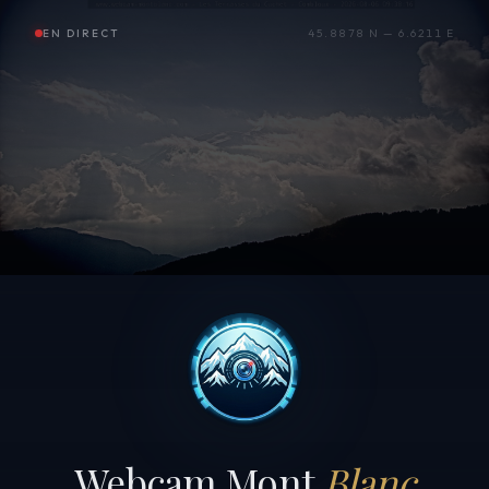
EN DIRECT
45.8878 N — 6.6211 E
Webcam Mont
Blanc