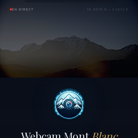
EN DIRECT
45.8878 N — 6.6211 E
Webcam Mont
Blanc