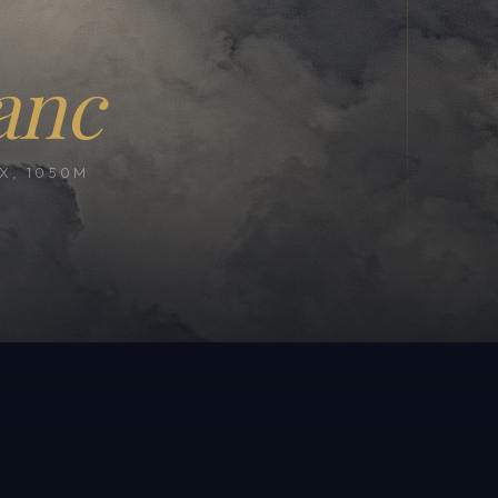
anc
, 1050M