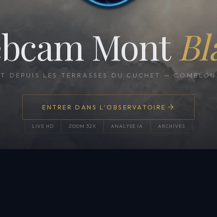
bcam Mont
Bl
CT DEPUIS LES TERRASSES DU CUCHET
—
COMBLOUX
ENTRER DANS L'OBSERVATOIRE
LIVE HD
ZOOM 32X
ANALYSE IA
ARCHIVES