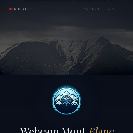
EN DIRECT
45.8878 N — 6.6211 E
Webcam Mont
Blanc