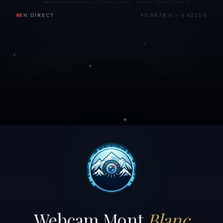
EN DIRECT
45.8878 N — 6.6211 E
Webcam Mont
Blanc