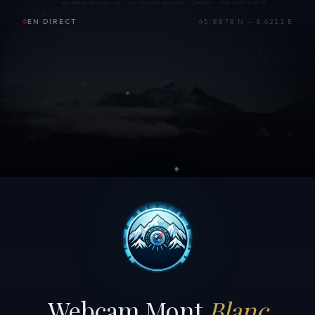
EN DIRECT
45.8878 N — 6.6211 E
Webcam Mont
Blanc