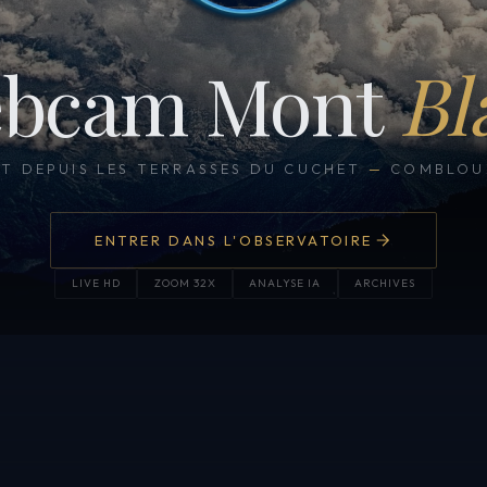
bcam Mont
Bl
CT DEPUIS LES TERRASSES DU CUCHET
—
COMBLOUX
ENTRER DANS L'OBSERVATOIRE
LIVE HD
ZOOM 32X
ANALYSE IA
ARCHIVES