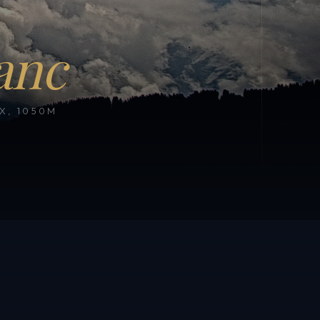
anc
, 1050M