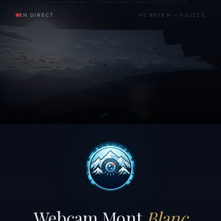
EN DIRECT
45.8878 N — 6.6211 E
Webcam Mont
Blanc