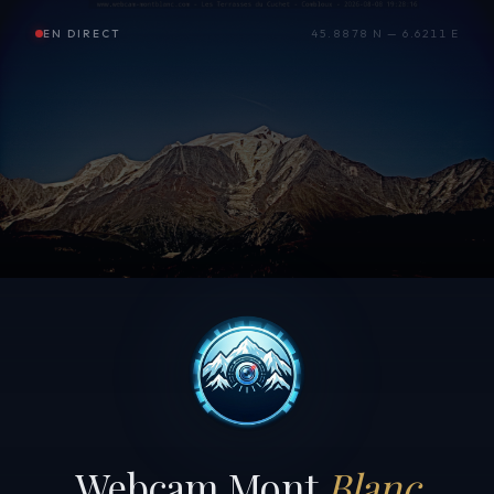
EN DIRECT
45.8878 N — 6.6211 E
Webcam Mont
Blanc