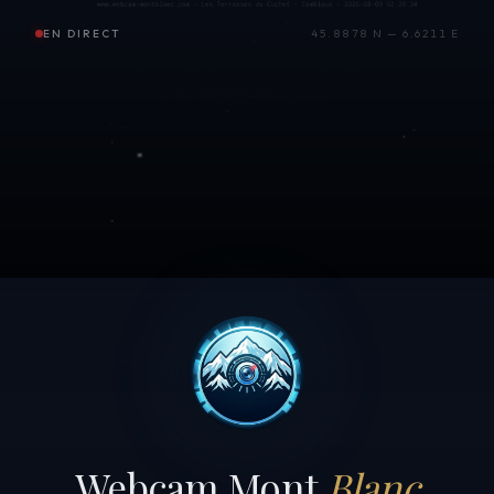
EN DIRECT
45.8878 N — 6.6211 E
Webcam Mont
Blanc