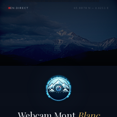
EN DIRECT
45.8878 N — 6.6211 E
Webcam Mont
Blanc