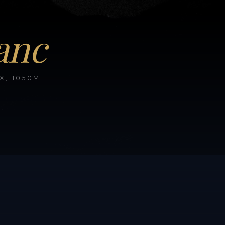
anc
, 1050M