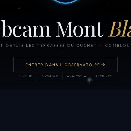
bcam Mont
Bl
CT DEPUIS LES TERRASSES DU CUCHET
—
COMBLOUX
ENTRER DANS L'OBSERVATOIRE
LIVE HD
ZOOM 32X
ANALYSE IA
ARCHIVES