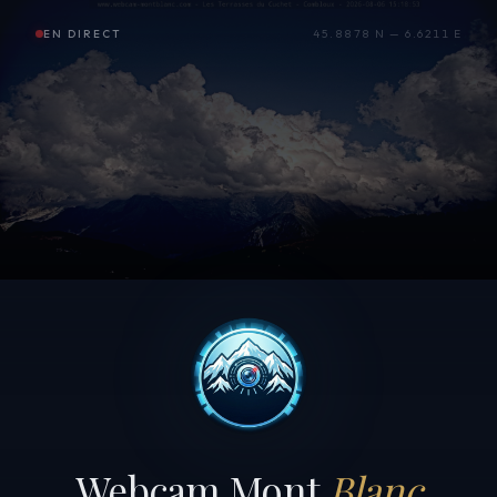
EN DIRECT
45.8878 N — 6.6211 E
Webcam Mont
Blanc