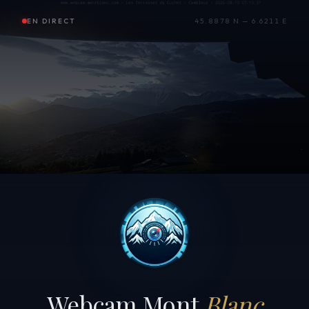
EN DIRECT
45.8878 N — 6.6211 E
Webcam Mont
Blanc