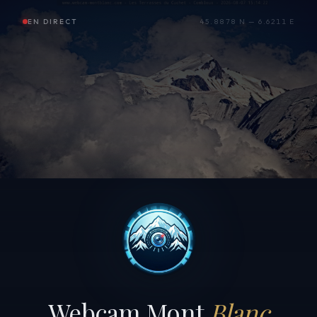
EN DIRECT
45.8878 N — 6.6211 E
Webcam Mont
Blanc