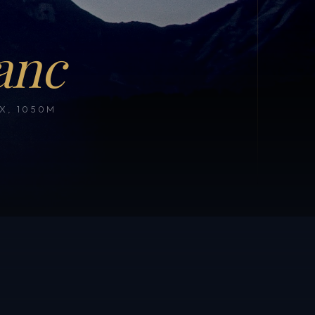
anc
, 1050M