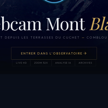
bcam Mont
Bl
CT DEPUIS LES TERRASSES DU CUCHET
—
COMBLOUX
ENTRER DANS L'OBSERVATOIRE
LIVE HD
ZOOM 32X
ANALYSE IA
ARCHIVES