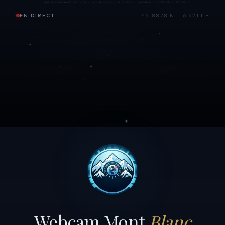
EN DIRECT
45.8878 N — 6.6211 E
Webcam Mont
Blanc