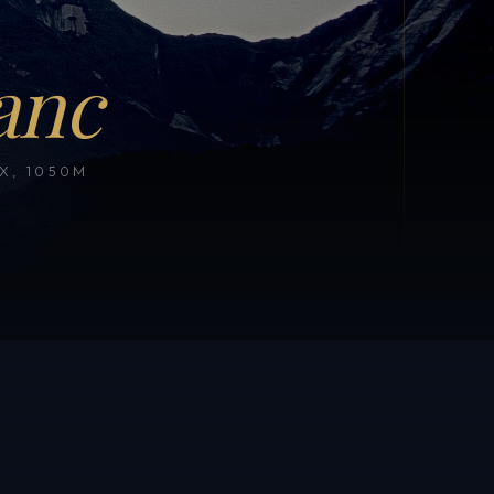
anc
, 1050M