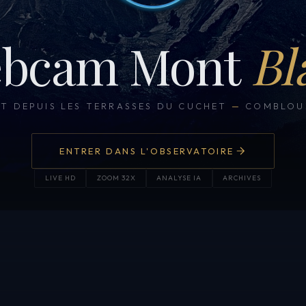
bcam Mont
Bl
CT DEPUIS LES TERRASSES DU CUCHET
—
COMBLOUX
ENTRER DANS L'OBSERVATOIRE
LIVE HD
ZOOM 32X
ANALYSE IA
ARCHIVES