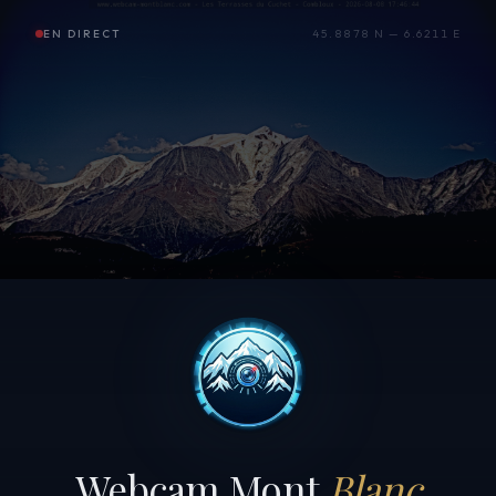
EN DIRECT
45.8878 N — 6.6211 E
Webcam Mont
Blanc