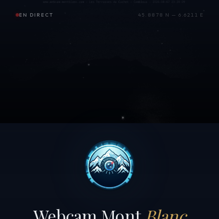
EN DIRECT
45.8878 N — 6.6211 E
Webcam Mont
Blanc