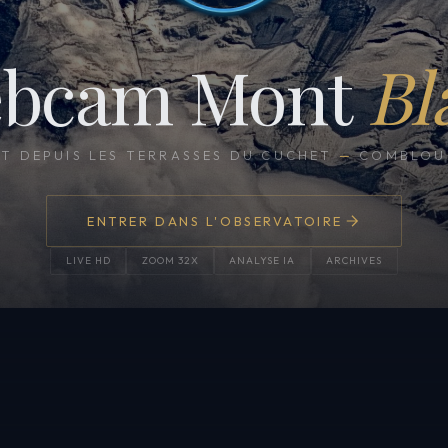
bcam Mont
Bl
CT DEPUIS LES TERRASSES DU CUCHET
—
COMBLOUX
ENTRER DANS L'OBSERVATOIRE
LIVE HD
ZOOM 32X
ANALYSE IA
ARCHIVES