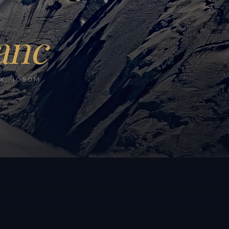
anc
, 1050M