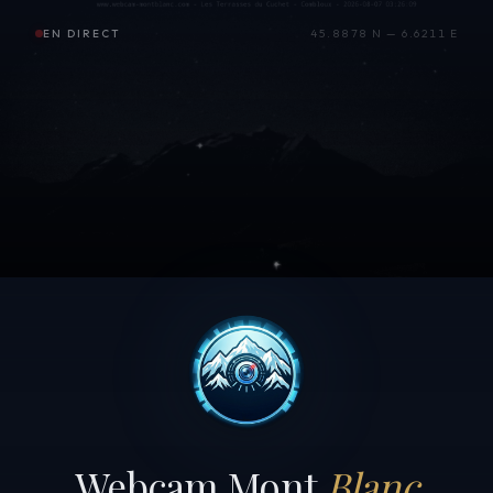
EN DIRECT
45.8878 N — 6.6211 E
Webcam Mont
Blanc