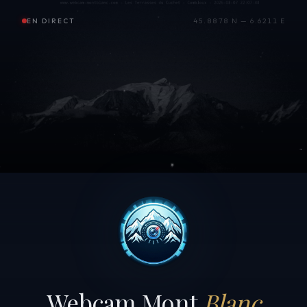
EN DIRECT
45.8878 N — 6.6211 E
Webcam Mont
Blanc