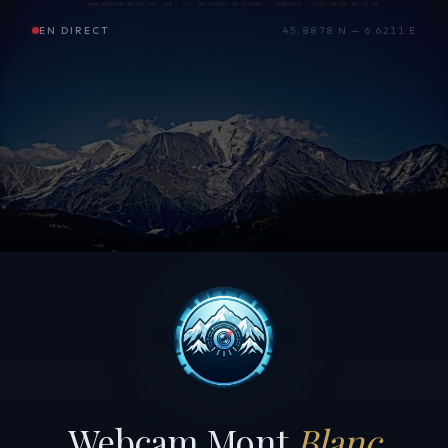
EN DIRECT
45.8878 N — 6.6211 E
Webcam Mont
Blanc