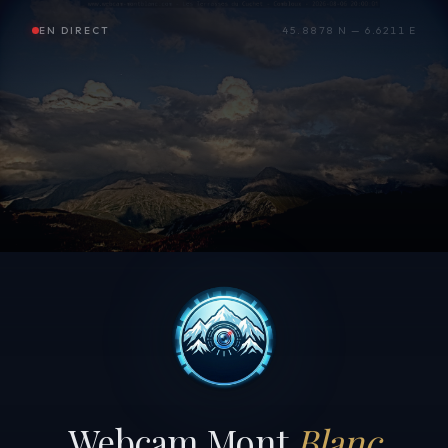
EN DIRECT
45.8878 N — 6.6211 E
Webcam Mont
Blanc