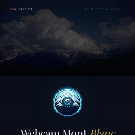
EN DIRECT
45.8878 N — 6.6211 E
Webcam Mont
Blanc