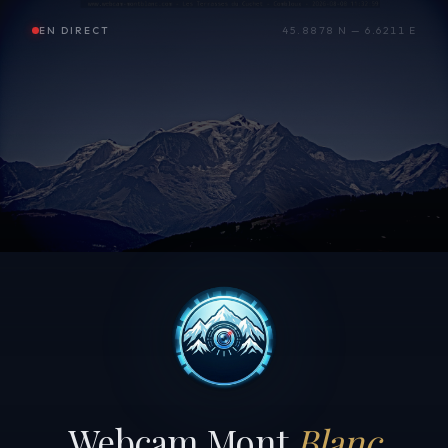
EN DIRECT
45.8878 N — 6.6211 E
Webcam Mont
Blanc