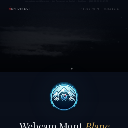
EN DIRECT
45.8878 N — 6.6211 E
Webcam Mont
Blanc