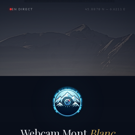
EN DIRECT
45.8878 N — 6.6211 E
Webcam Mont
Blanc