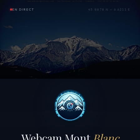
EN DIRECT
45.8878 N — 6.6211 E
Webcam Mont
Blanc