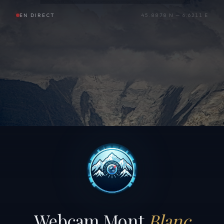
EN DIRECT
45.8878 N — 6.6211 E
Webcam Mont
Blanc