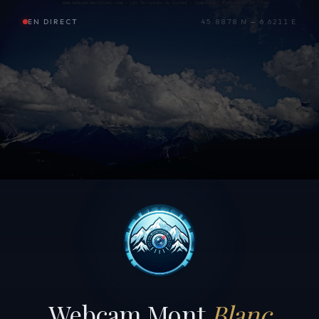
EN DIRECT
45.8878 N — 6.6211 E
Webcam Mont
Blanc