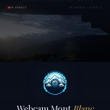
EN DIRECT
45.8878 N — 6.6211 E
Webcam Mont
Blanc