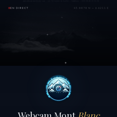
EN DIRECT
45.8878 N — 6.6211 E
Webcam Mont
Blanc