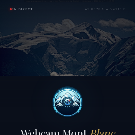
EN DIRECT
45.8878 N — 6.6211 E
Webcam Mont
Blanc