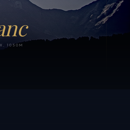
anc
, 1050M