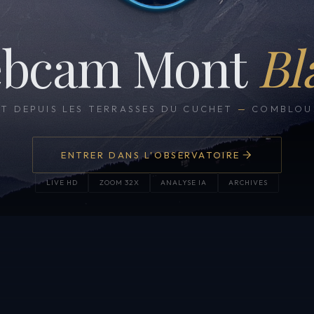
bcam Mont
Bl
CT DEPUIS LES TERRASSES DU CUCHET
—
COMBLOUX
ENTRER DANS L'OBSERVATOIRE
LIVE HD
ZOOM 32X
ANALYSE IA
ARCHIVES