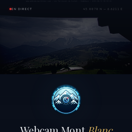
EN DIRECT
45.8878 N — 6.6211 E
Webcam Mont
Blanc