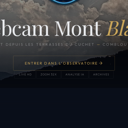
bcam Mont
Bl
CT DEPUIS LES TERRASSES DU CUCHET
—
COMBLOUX
ENTRER DANS L'OBSERVATOIRE
LIVE HD
ZOOM 32X
ANALYSE IA
ARCHIVES