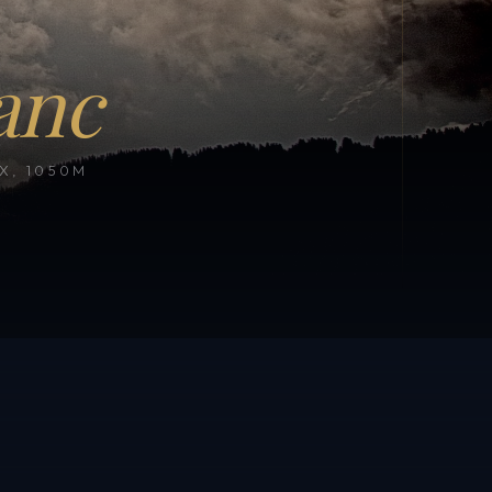
anc
, 1050M