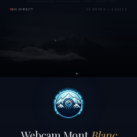
EN DIRECT
45.8878 N — 6.6211 E
Webcam Mont
Blanc