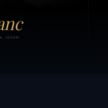
anc
, 1050M