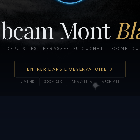
bcam Mont
Bl
CT DEPUIS LES TERRASSES DU CUCHET
—
COMBLOUX
ENTRER DANS L'OBSERVATOIRE
LIVE HD
ZOOM 32X
ANALYSE IA
ARCHIVES