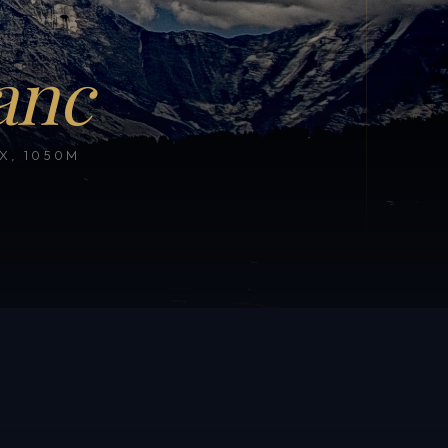
anc
, 1050M