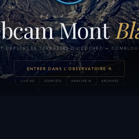
bcam Mont
Bl
CT DEPUIS LES TERRASSES DU CUCHET
—
COMBLOUX
ENTRER DANS L'OBSERVATOIRE
LIVE HD
ZOOM 32X
ANALYSE IA
ARCHIVES