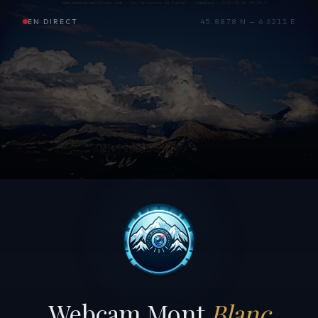
EN DIRECT
45.8878 N — 6.6211 E
Webcam Mont
Blanc