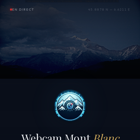
EN DIRECT
45.8878 N — 6.6211 E
Webcam Mont
Blanc