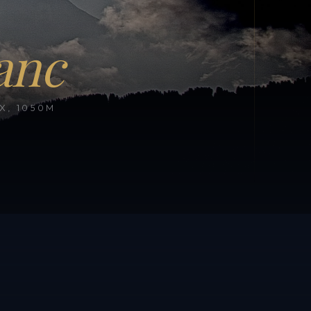
anc
, 1050M