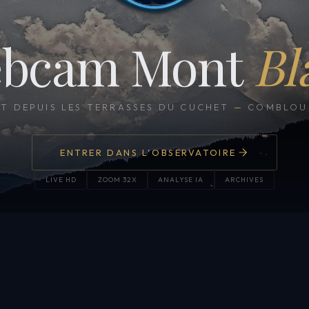
bcam Mont
Bl
CT DEPUIS LES TERRASSES DU CUCHET
—
COMBLOUX
ENTRER DANS L'OBSERVATOIRE
LIVE HD
ZOOM 32X
ANALYSE IA
ARCHIVES