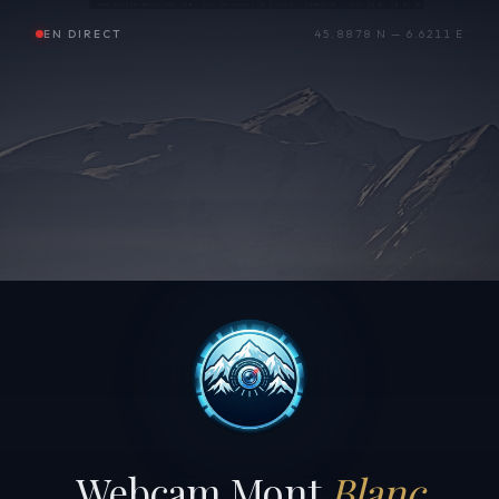
EN DIRECT
45.8878 N — 6.6211 E
Webcam Mont
Blanc