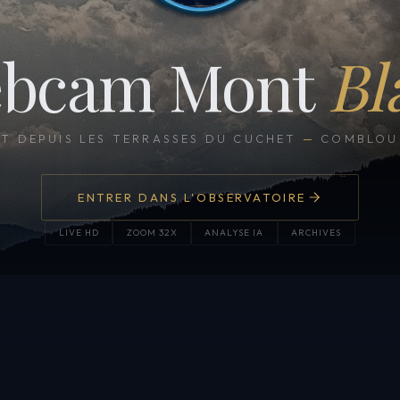
bcam Mont
Bl
CT DEPUIS LES TERRASSES DU CUCHET
—
COMBLOUX
ENTRER DANS L'OBSERVATOIRE
LIVE HD
ZOOM 32X
ANALYSE IA
ARCHIVES