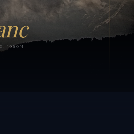
anc
, 1050M